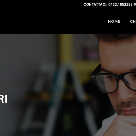
CONTATTACI:
0422.1852283 M
HOME
CH
RI