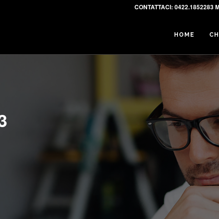
CONTATTACI:
0422.1852283 M
HOME
CH
3