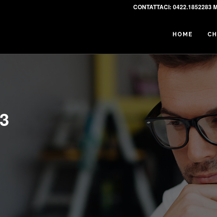
CONTATTACI:
0422.1852283 M
HOME
CH
3