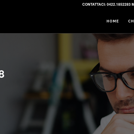
CONTATTACI:
0422.1852283 M
HOME
CH
8