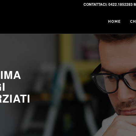
CONTATTACI:
0422.1852283 M
HOME
CH
RIMA
I
ZIATI