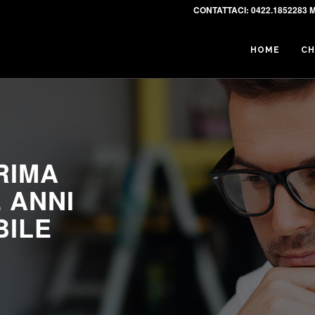
CONTATTACI:
0422.1852283 M
HOME
CH
RIMA
 ANNI
BILE